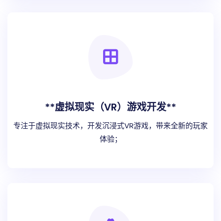
**虚拟现实（VR）游戏开发**
专注于虚拟现实技术，开发沉浸式VR游戏，带来全新的玩家
体验；