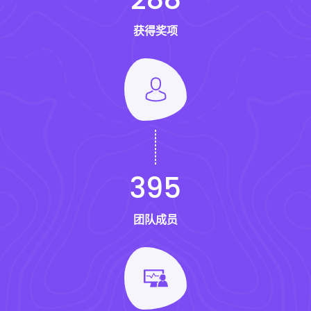
获得奖项
395
团队成员