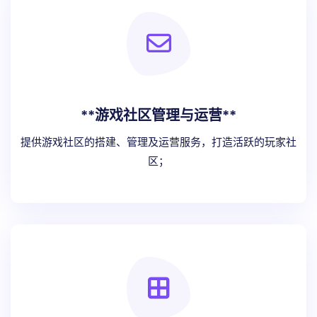
**游戏社区管理与运营**
提供游戏社区的搭建、管理及运营服务，打造活跃的玩家社
区；