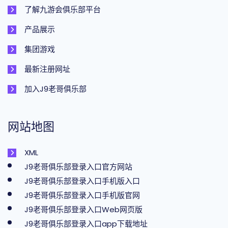
了解九游会俱乐部平台
产品展示
集团游戏
最新注册网址
加入J9老哥俱乐部
网站地图
XML
J9老哥俱乐部登录入口官方网站
J9老哥俱乐部登录入口手机版入口
J9老哥俱乐部登录入口手机版官网
J9老哥俱乐部登录入口Web网页版
J9老哥俱乐部登录入口app下载地址