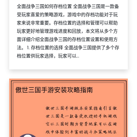
全面战争三国如何存档位置 全面战争三国是一款备
受玩家喜爱的策略游戏，游戏中的存档功能对于玩
家来说非常重要。存档位置的选择和管理可以帮助
玩家更好地管理游戏进度和回放，本文将从多个方
面详细介绍全面战争三国的存档位置设置和使用方
法。 1. 存档位置的选择 全面战争三国提供了多个存
档位置供玩家选择，玩家可以...