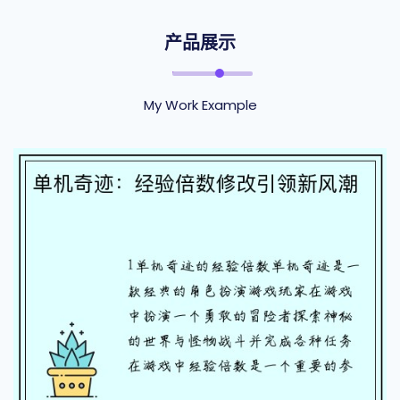
产品展示
My Work Example
单机奇迹：经验倍数修改引领
新风潮