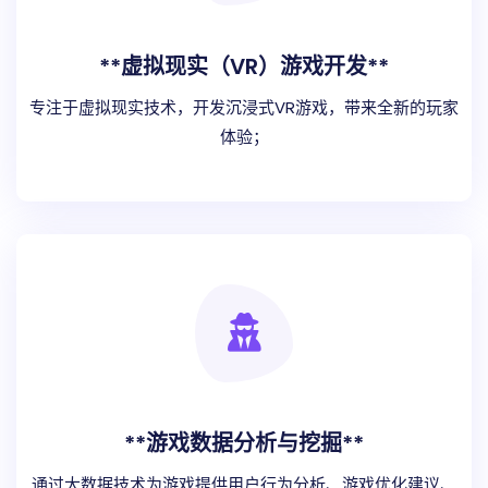
**虚拟现实（VR）游戏开发**
专注于虚拟现实技术，开发沉浸式VR游戏，带来全新的玩家
体验；
**游戏数据分析与挖掘**
通过大数据技术为游戏提供用户行为分析、游戏优化建议、